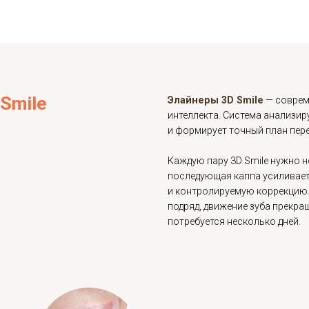
овыми и средними аномалиями
Перед установкой
кус, перекрёстный прикус,
корректную анато
ряде случаев). Элайнеры
пространство, о
уя физиологически правильный
точечно подгото
максимально точн
D
Smile
Элайнеры 3D Smile
— с
интеллекта. Система ан
и формирует точный пл
Каждую пару 3D Smile н
последующая каппа уси
и контролируемую корре
подряд, движение зуба 