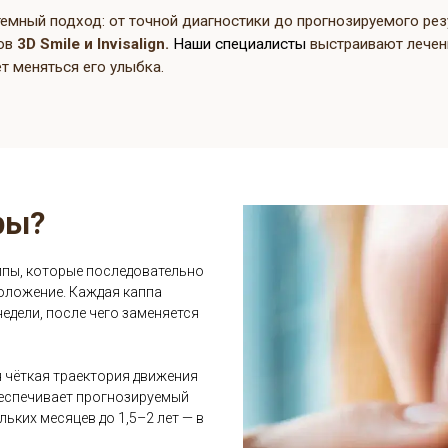
 пациенту управляемый, эстетичный и комфортный сце
системный подход: от точной диагностики до прогнозируемо
неров
3D Smile и Invisalign.
Наши специалисты
выстраивают 
удет меняться его улыбка.
еры?
 каппы, которые последовательно
е положение. Каждая каппа
2 недели, после чего заменяется
тся чёткая траектория движения