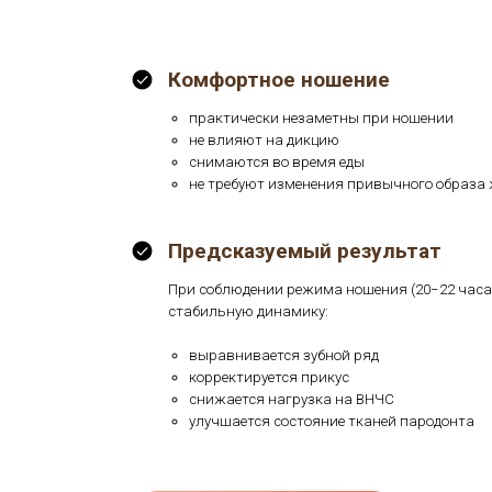
зубов. Это исключает хаотичность лечения 
результат. Срок коррекции варьируется от не
зависимости от клинической картины.
Комфортное ношение
практически незаметны при ношении
не влияют на дикцию
снимаются во время еды
не требуют изменения привычного обр
Предсказуемый результат
При соблюдении режима ношения (20−22 ча
стабильную динамику:
выравнивается зубной ряд
корректируется прикус