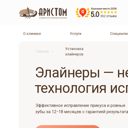
Услуги
О клинике
Специалисты
Услуги
О клинике
Специалисты
Установка
Главная
элайнеров
Элайнеры — нев
технология испр
Эффективное исправление прикуса и ровные
зубы за 12−18 месяцев с гарантией результата
Записаться на приём