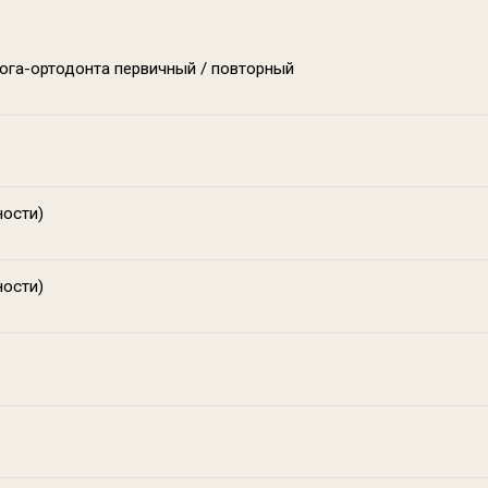
толога-ортодонта первичный / повторный
ложности)
ложности)