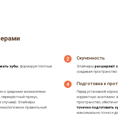
а
айнерами
Скученность
ближать зубы
, формируя плотные
Элайнеры
расшир
создавая простр
Подготовка 