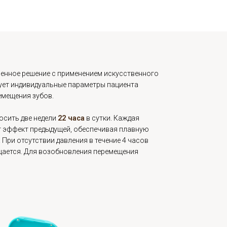
 коронок, виниров или имплантов важно создать
мию: выровнять соседние зубы, освободить
беспечить правильную нагрузку. Элайнеры позволяют
вить зубной ряд
, чтобы ортопедическое лечение прошло
о и долговечно.
овременное решение с применением искусственного
ализирует индивидуальные параметры пациента
ан перемещения зубов.
ужно носить две недели
22 часа
в сутки. Каждая
ливает эффект предыдущей, обеспечивая плавную
кцию. При отсутствии давления в течение 4 часов
прекращается. Для возобновления перемещения