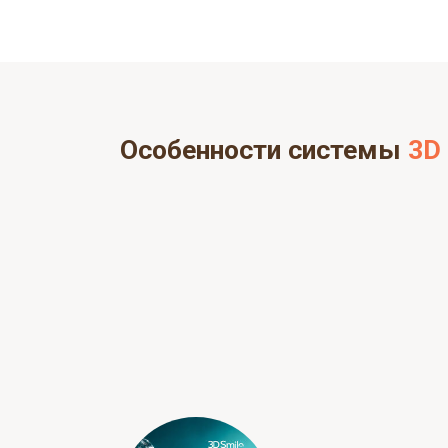
Элайнеры эффективно работают с баз
прикуса: глубокий прикус, открытый при
дистальный или мезиальный прикус (в 
перераспределяют нагрузку
, формир
контакт зубов.
Особенности системы
3