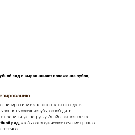
яют зубной ряд и выравнивают положение зубов
,
анство
к протезированию