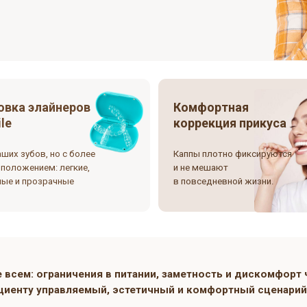
элайнеров
Комфортная
коррекция прикуса
в, но с более
Каппы плотно фиксируются
ем: легкие,
и не мешают
озрачные
в повседневной жизни.
не всем: ограничения в питании, заметность и диско