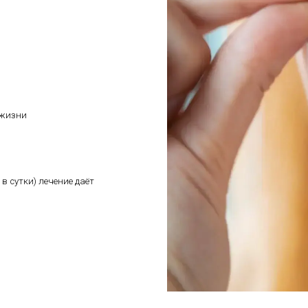
и обеспечивает прогнозируемый
скольких месяцев до 1,5–2 лет — в
аза жизни
са в сутки) лечение даёт