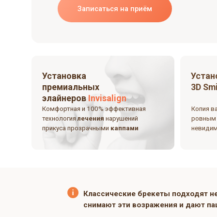
Установка
Установка 
премиальных
3D Smile
элайнеров
Invisalign
Комфортная и 100% эффективная
Копия ваших зубо
технология
лечения
нарушений
ровным положени
прикуса прозрачными
каппами
невидимые и пр
Классические брекеты подходят 