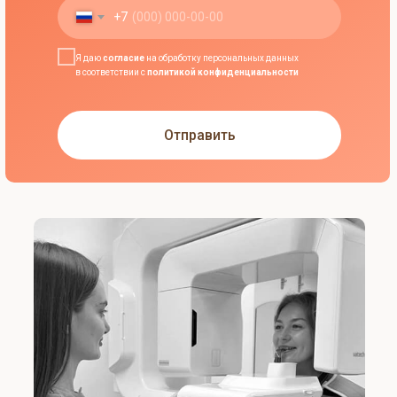
+7
Как до нас добраться
Я даю
согласие
на обработку персональных данных
в соответствии с
политикой конфиденциальности
м. Чертановская
, последний вагон из центра
выход направо через стеклянные двери и
Отправить
налево в город.
Пешком 5-6 минут.