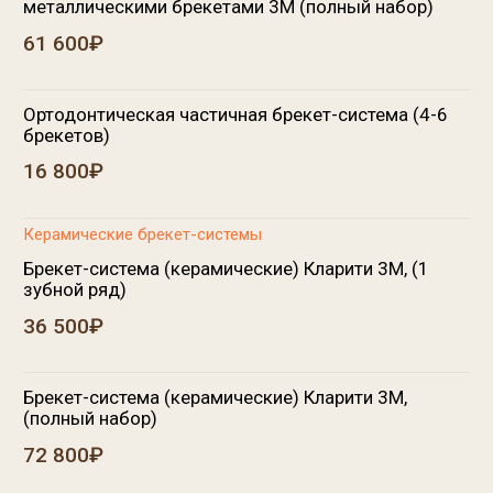
Брекет-система (сапфировые) Ormco, (1 зубной
ряд)
39 637₽
Брекет-система (сапфировые) Ormco, (полный
набор)
58 621₽
WIN
Лингвальная брекет-техника WIN
39 200₽
Самолигирующие брекет-системы Damon
Самолигирующие брекеты металлические 3М,
Damon Q / Damon 3 MX, (1 зубной ряд)
34 306₽