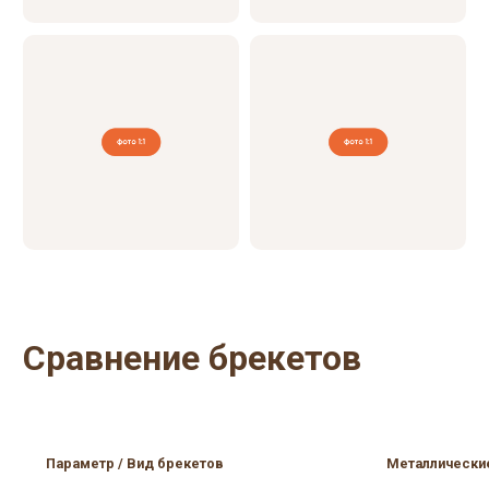
Прочность
Не ломаются
Уход и чистка зубов
Облегченная гигиена
Гладкий брекет не
Комфорт при ношении
царапает слизистую