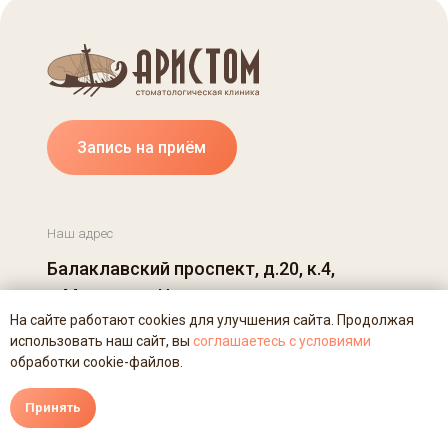
Запись на приём
Наш адрес
Балаклавский проспект, д.20, к.4,
г. Москва, м. Чертановская
На сайте работают cookies для улучшения сайта. Продолжая
использовать наш сайт, вы
соглашаетесь с условиями
Телефоны
E-mail
обработки cookie-файлов.
+7 (495) 316-83-50
3168350@mail.ru
Позвонить
Принять
+7 (916) 830-36-66