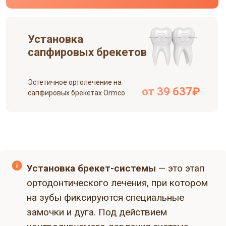
Установка
сапфировых брекетов
Эстетичное ортолечение на
от 39 637₽
сапфировых брекетах Ormco
Установка брекет-системы
— это этап
ортодонтического лечения, при котором
на зубы фиксируются специальные
замочки и дуга. Под действием
контролируемого давления система
постепенно перемещает зубы,
корректируя прикус и выстраивая
правильное положение зубного ряда.