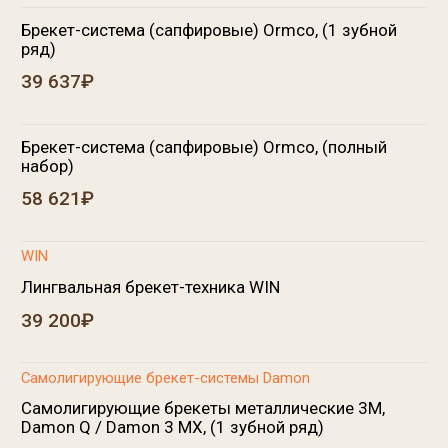
Самолигирующие брекеты металлические 3М ,
Damon Q / Damon 3 MX, (полный набор)
58 811₽
Записаться на приём
Самолигирующие брекеты эстетические Damon
Clear,(1 зубной ряд)
43 534₽
Самолигирующие брекеты эстетические Damon
Clear,( полный набор)
64 389₽
Обучение гигиене полости рта и определение
резистентности эмали перед фиксацией брекетов
2 250₽