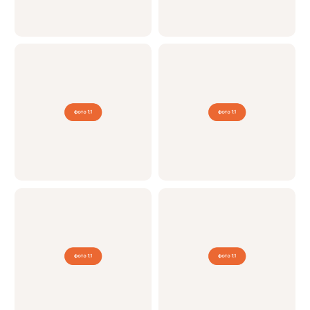
Сравнение брекетов
Параметр / Вид брекетов
Металлические
Сила трения
Минимальная
Внешний вид
Видны на зубах