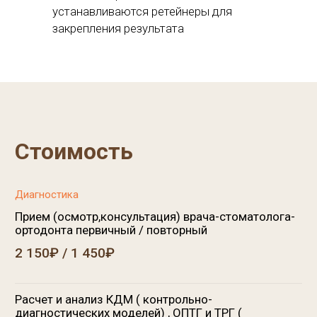
Прием (осмотр,консультация) врача-стоматолога-
ортодонта первичный / повторный
2 150₽ / 1 450₽
Расчет и анализ КДМ ( контрольно-
диагностических моделей) , ОПТГ и ТРГ (
Цефалометрический анализ ) . Составление плана
ортолечения.
9 500₽
Снятие слепков для консультативных и
диагностических целей, отлитие моделей ( обе
челюсти )
2 300₽
Глубокий анализ КЛ КТ
29 120₽